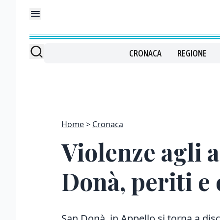
CRONACA
REGIONE
Home
Cronaca
Violenze agli a
Donà, periti e
San Donà, in Appello si torna a dis