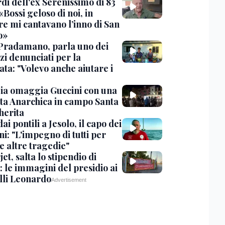
rdi dell'ex Serenissimo di 83
«Bossi geloso di noi, in
re mi cantavano l’inno di San
o»
Pradamano, parla uno dei
zi denunciati per la
ta: "Volevo anche aiutare i
ia omaggia Guccini con una
ta Anarchica in campo Santa
erita
dai pontili a Jesolo, il capo dei
i: "L'impegno di tutti per
e altre tragedie"
et, salta lo stipendio di
: le immagini del presidio ai
lli Leonardo