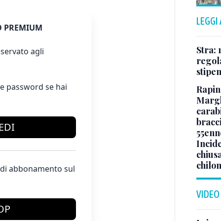
LEGGI
 PREMIUM
Stra: 
servato agli
regol
stipe
e password se hai
Rapin
Margh
carabi
bracci
EDI
55enn
Incide
chiusa
chilo
te di abbonamento sul
VIDEO
OP