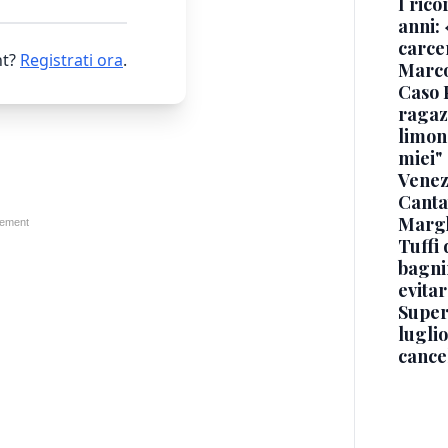
I rico
anni: 
carce
t?
Registrati ora
.
Marc
Caso 
ragaz
limona
miei"
Venez
Canta
Margh
Tuffi 
bagnin
evitar
Superj
luglio
cance