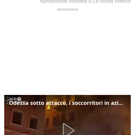
Riproduzione riservata © La Nuova Venezia
Odessa sotto attacco, i soccorritori in azione