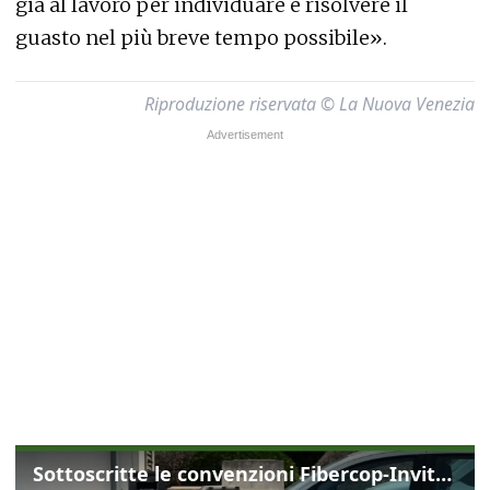
già al lavoro per individuare e risolvere il
guasto nel più breve tempo possibile».
Riproduzione riservata © La Nuova Venezia
Sottoscritte le convenzioni Fibercop-Invitalia, fibra ottica per 477 mila civici