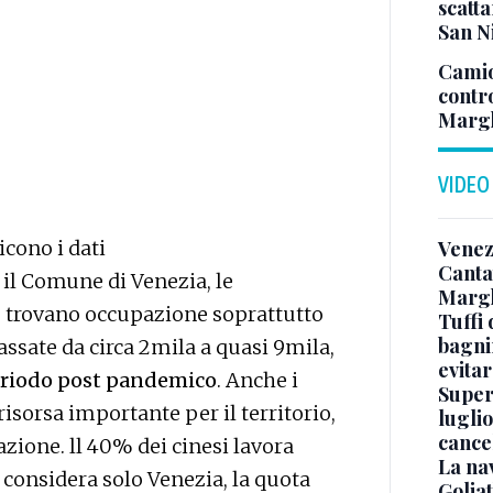
scatta
San N
Camio
contr
Margh
VIDEO
Venez
icono i dati
Canta
 il Comune di Venezia, le
Margh
he trovano occupazione soprattutto
Tuffi 
bagnin
assate da circa 2mila a quasi 9mila,
evitar
eriodo post pandemico
. Anche i
Superj
isorsa importante per il territorio,
luglio
cance
azione. ll 40% dei cinesi lavora
La na
i considera solo Venezia, la quota
Golia