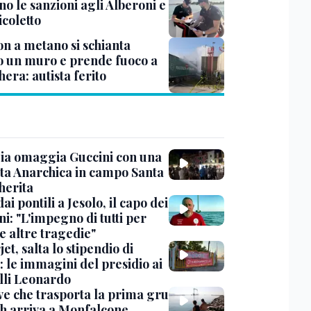
no le sanzioni agli Alberoni e
icoletto
n a metano si schianta
o un muro e prende fuoco a
era: autista ferito
ia omaggia Guccini con una
ta Anarchica in campo Santa
erita
dai pontili a Jesolo, il capo dei
i: "L'impegno di tutti per
e altre tragedie"
et, salta lo stipendio di
: le immagini del presidio ai
lli Leonardo
ve che trasporta la prima gru
th arriva a Monfalcone