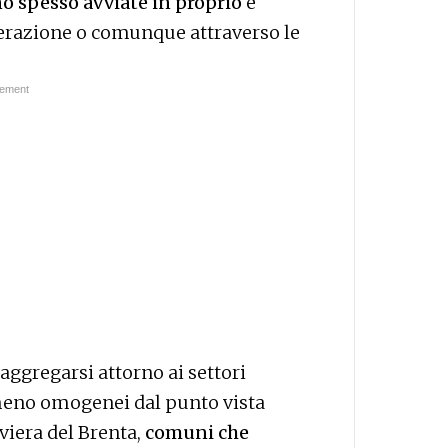
no spesso avviate in proprio
e
nerazione o comunque attraverso le
ggregarsi attorno ai settori
meno omogenei dal punto vista
viera del Brenta,
comuni che