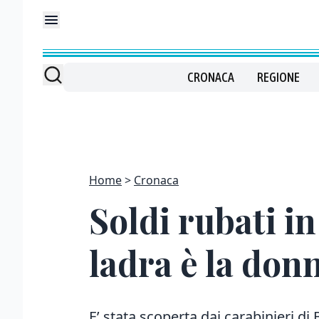
CRONACA
REGIONE
Home
Cronaca
Soldi rubati in
ladra è la donn
E’ stata scoperta dai carabinieri di