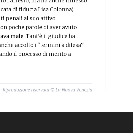
ato l’arresto, ma ha anche rimesso
ocata di fiducia Lisa Colonna)
 penali al suo attivo.
 con poche parole di aver avuto
tava male.
Tant’è il giudice ha
anche accolto i “termini a difesa”
iando il processo di merito a
Riproduzione riservata © La Nuova Venezia