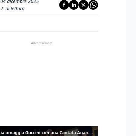
04 dicembre 2025
2
' di lettura
Venezia omaggia Guccini con una Cantata Anarchica in campo Santa Margherita