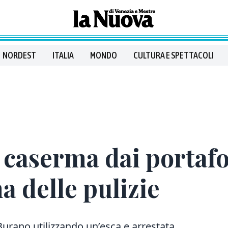
NORDEST
ITALIA
MONDO
CULTURA E SPETTACOLI
 caserma dai portafog
a delle pulizie
 Burano utilizzando un’esca
e arrestata.