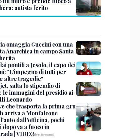
o un muro e prende fuoco a
era: autista ferito
ia omaggia Guccini con una
ta Anarchica in campo Santa
erita
dai pontili a Jesolo, il capo dei
i: "L'impegno di tutti per
e altre tragedie"
et, salta lo stipendio di
: le immagini del presidio ai
lli Leonardo
ve che trasporta la prima gru
th arriva a Monfalcone
 l'auto dall'officina, pochi
 dopo va a fuoco in
trada | VIDEO