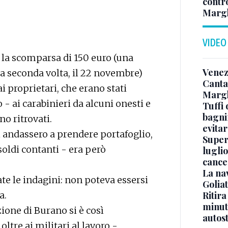
contr
Margh
VIDEO
 la scomparsa di 150 euro (una
Venez
na seconda volta, il 22 novembre)
Canta
ai proprietari, che erano stati
Margh
 ai carabinieri da alcuni onesti e
Tuffi 
bagnin
no ritrovati.
evitar
i andassero a prendere portafoglio,
Superj
oldi contanti - era però
luglio
cance
La na
te le indagini: non poteva essersi
Golia
a.
Ritira
minuti
zione di Burano si è così
autos
ltre ai militari al lavoro -