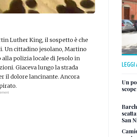
artin Luther King, il sospetto è che
i. Un cittadino jesolano, Martino
alla polizia locale di Jesolo in
LEGGI
ioni. Giaceva lungo la strada
 il dolore lancinante. Ancora
Un po
pirato.
scope
Barch
scatta
San N
Camio