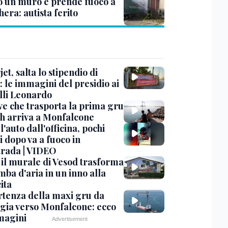
o un muro e prende fuoco a
era: autista ferito
et, salta lo stipendio di
: le immagini del presidio ai
lli Leonardo
ve che trasporta la prima gru
th arriva a Monfalcone
 l'auto dall'officina, pochi
 dopo va a fuoco in
trada | VIDEO
, il murale di Vesod trasforma
mba d'aria in un inno alla
ita
rtenza della maxi gru da
gia verso Monfalcone: ecco
magini