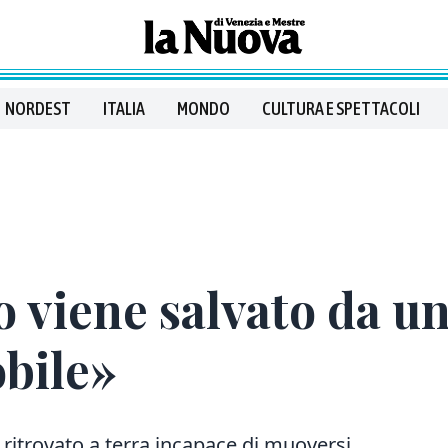
NORDEST
ITALIA
MONDO
CULTURA E SPETTACOLI
o viene salvato da u
obile»
to ritrovato a terra incapace di muoversi