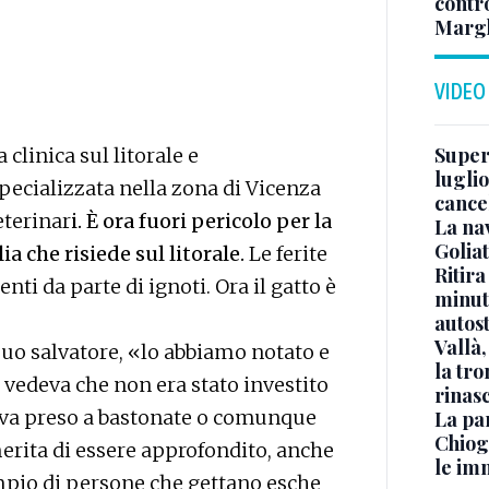
contr
Margh
VIDEO
Superj
 clinica sul litorale e
luglio
pecializzata nella zona di Vicenza
cance
eterinar
i. È ora fuori pericolo per la
La na
Golia
ia che risiede sul litorale.
Le ferite
Ritira
ti da parte di ignoti. Ora il gatto è
minuti
autos
Vallà
 suo salvatore, «lo abbiamo notato e
la tro
 vedeva che non era stato investito
rinasc
eva preso a bastonate o comunque
La pa
Chiog
erita di essere approfondito, anche
le im
empio di persone che gettano esche