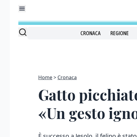
CRONACA
REGIONE
Home
Cronaca
Gatto picchiat
«Un gesto ign
È successo a Jesolo, il felino è sta