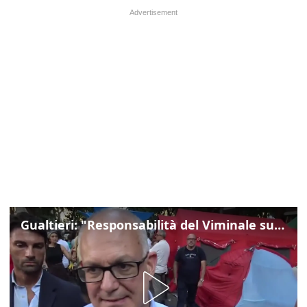
Gualtieri: "Responsabilità del Viminale su Spin Time? La posizione dei partiti è nota"