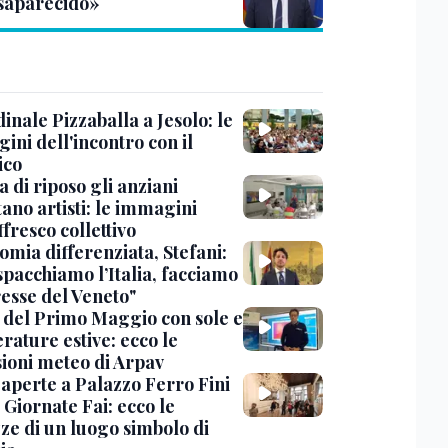
saparecido»
dinale Pizzaballa a Jesolo: le
ini dell'incontro con il
ico
a di riposo gli anziani
ano artisti: le immagini
ffresco collettivo
omia differenziata, Stefani:
spacchiamo l’Italia, facciamo
resse del Veneto"
 del Primo Maggio con sole e
rature estive: ecco le
sioni meteo di Arpav
 aperte a Palazzo Ferro Fini
 Giornate Fai: ecco le
zze di un luogo simbolo di