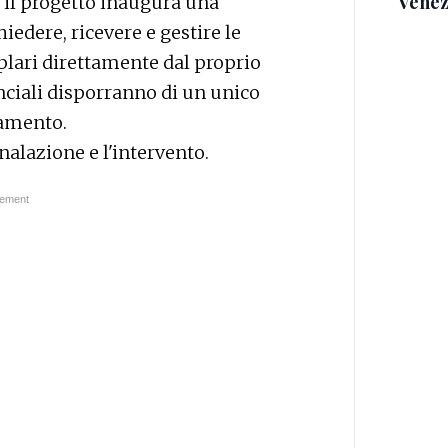
Venez
, il progetto inaugura una
iedere, ricevere e gestire le
plari direttamente dal proprio
ciali disporranno di un unico
namento.
gnalazione e l'intervento.