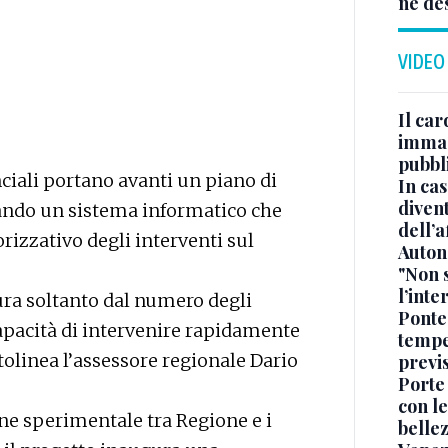
né de
VIDEO
Il car
immag
pubbl
ciali portano avanti un piano di
In cas
divent
ando un sistema informatico che
dell’a
torizzativo degli interventi sul
Auton
"Non 
l’inte
ura soltanto dal numero degli
Ponte
apacità di intervenire rapidamente
tempe
tolinea l’assessore regionale Dario
previ
Porte
con le
ne sperimentale tra Regione e i
belle