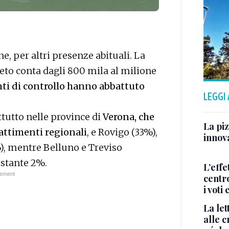
e, per altri presenze abituali. La
eto conta dagli 800 mila al milione
nti di controllo hanno abbattuto
LEGGI
tutto nelle province di
Verona, che
La piz
attimenti regionali
, e Rovigo (33%),
innova
), mentre Belluno e Treviso
stante 2%.
L’effe
centr
i voti
La let
alle c