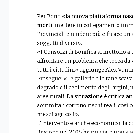
Per Bond «
la nuova piattaforma nasc
morti
, mettere in collegamento imme
Provinciali e rendere più efficace un
soggetti diversi».
«I Consorzi di Bonifica si mettono a
affrontare un problema che tocca da vi
tutti i cittadini» aggiunge Alex Vant
Prosegue: «Le gallerie e le tane scav
degrado e il cedimento degli argini, m
aree rurali.
La situazione è critica an
sommitali corrono rischi reali, così c
mezzi agricoli».
L’intervento è anche economico: la 
Regione nel 2025 ha previsto uno st