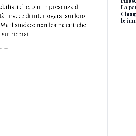
rinasc
bilisti
che, pur in presenza di
La pa
Chiog
tà, invece di interrogarsi sui loro
le im
a il sindaco non lesina critiche
sui ricorsi.