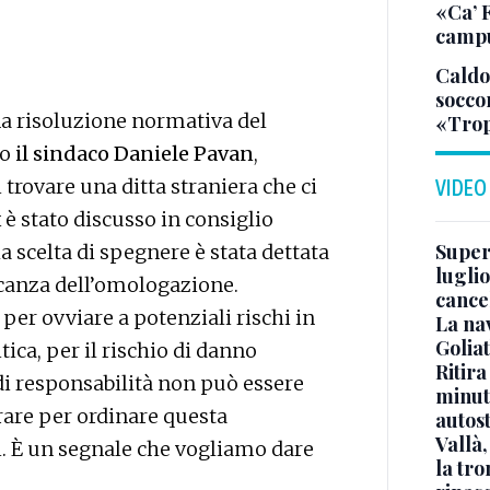
«Ca’ F
campu
Caldo
soccor
na risoluzione normativa del
«Trop
to
il sindaco Daniele Pavan
,
trovare una ditta straniera che ci
VIDEO
 è stato discusso in consiglio
Superj
a scelta di spegnere è stata dettata
luglio
canza dell’omologazione.
cance
er ovviare a potenziali rischi in
La na
Golia
tica, per il rischio di danno
Ritira
di responsabilità non può essere
minuti
erare per ordinare questa
autos
Vallà
i. È un segnale che vogliamo dare
la tro