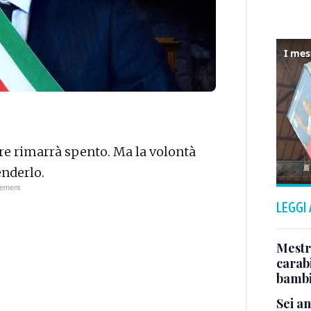
are rimarrà spento. Ma la volontà
enderlo.
LEGGI
Mestr
carab
bamb
Sei an