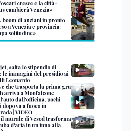
oscari cresce e la città-
s cambierà Venezia»
, boom di anziani in pronto
so a Venezia e provincia:
pa solitudine»
et, salta lo stipendio di
: le immagini del presidio ai
lli Leonardo
ve che trasporta la prima gru
th arriva a Monfalcone
 l'auto dall'officina, pochi
 dopo va a fuoco in
trada | VIDEO
, il murale di Vesod trasforma
mba d'aria in un inno alla