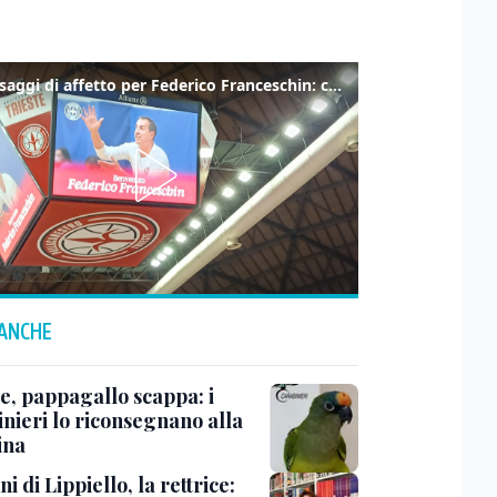
I messaggi di affetto per Federico Franceschin: così il mondo del basket gli è stato accanto fino all’ultimo
 ANCHE
e, pappagallo scappa: i
inieri lo riconsegnano alla
ina
ni di Lippiello, la rettrice: