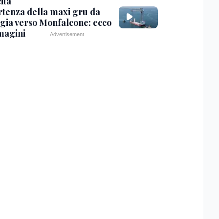
ita
rtenza della maxi gru da
gia verso Monfalcone: ecco
magini