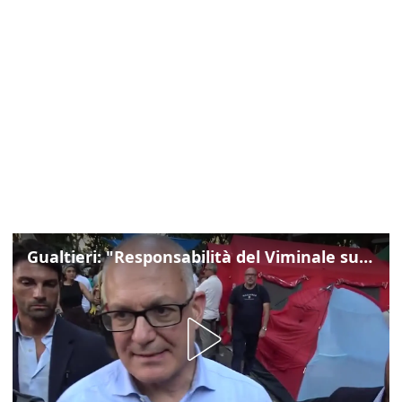
Gualtieri: "Responsabilità del Viminale su Spin Time? La posizione dei partiti è nota"