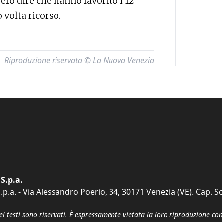
ero dire che hanno favorito i 12
o volta ricorso. —
Riproduzione riservata © La Nuova Venezia
S.p.a.
p.a. - Via Alessandro Poerio, 34, 30171 Venezia (VE). Cap. So
dei testi sono riservati. È espressamente vietata la loro riproduzione co