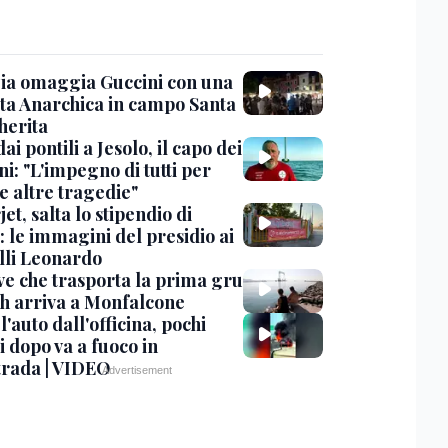
ia omaggia Guccini con una
ta Anarchica in campo Santa
erita
dai pontili a Jesolo, il capo dei
i: "L'impegno di tutti per
e altre tragedie"
et, salta lo stipendio di
: le immagini del presidio ai
lli Leonardo
ve che trasporta la prima gru
th arriva a Monfalcone
 l'auto dall'officina, pochi
 dopo va a fuoco in
trada | VIDEO