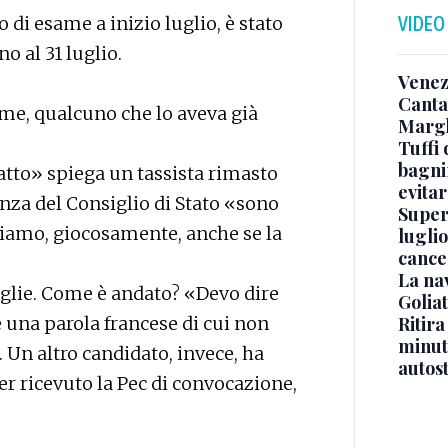
 di esame a inizio luglio, è stato
VIDEO
o al 31 luglio.
Venez
Canta
ame, qualcuno che lo aveva già
Margh
Tuffi 
bagnin
fatto» spiega un tassista rimasto
evitar
enza del Consiglio di Stato «sono
Superj
amiamo, giocosamente, anche se la
luglio
cance
La na
iglie. Come è andato? «Devo dire
Golia
 una parola francese di cui non
Ritira
minuti
 Un altro candidato, invece, ha
autos
r ricevuto la Pec di convocazione,