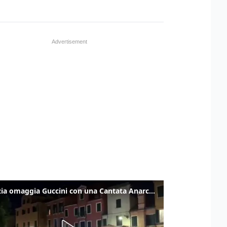
Venezia omaggia Guccini con una Cantata Anarchica in campo Santa Margherita