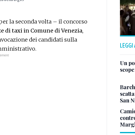
 per la seconda volta – il concorso
e di taxi in Comune di Venezia
,
nvocazione dei candidati sulla
LEGGI
mministrativo.
Un po
scope
Barch
scatta
San N
Camio
contr
Margh