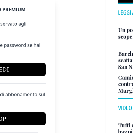
 PREMIUM
LEGGI
servato agli
Un po
scope
e password se hai
Barch
scatta
San N
EDI
Camio
contr
Margh
te di abbonamento sul
VIDEO
OP
Tuffi 
bagnin