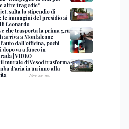
e altre tragedie"
et, salta lo stipendio di
: le immagini del presidio ai
lli Leonardo
ve che trasporta la prima gru
th arriva a Monfalcone
 l'auto dall'officina, pochi
 dopo va a fuoco in
trada | VIDEO
, il murale di Vesod trasforma
mba d'aria in un inno alla
ita