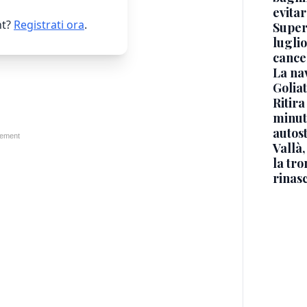
evitar
t?
Registrati ora
.
Superj
luglio
cance
La na
Golia
Ritira
minuti
autos
Vallà
la tro
rinasc