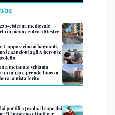
 ANCHE
zzo-cisterna medievale
rto in pieno centro a Mestre
e troppo vicino ai bagnanti,
no le sanzioni agli Alberoni e
icoletto
n a metano si schianta
o un muro e prende fuoco a
era: autista ferito
dai pontili a Jesolo, il capo dei
i: "L'impegno di tutti per