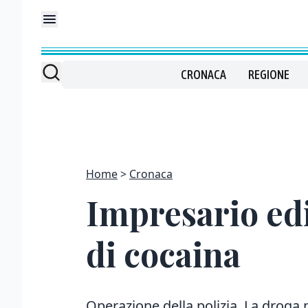
CRONACA
REGIONE
Home
Cronaca
Impresario edi
di cocaina
Operazione della polizia. La droga 