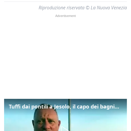
Riproduzione riservata © La Nuova Venezia
Tuffi dai pontili a Jesolo, il capo dei bagnini: "L'impegno di tutti per evitare altre tragedie"