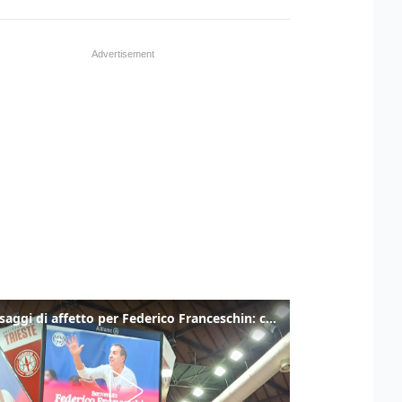
I messaggi di affetto per Federico Franceschin: così il mondo del basket gli è stato accanto fino all’ultimo