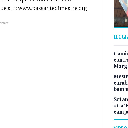
 due siti: www.passantedimestre.org
LEGGI
Camio
contr
Margh
Mestr
carab
bamb
Sei an
«Ca’ F
campu