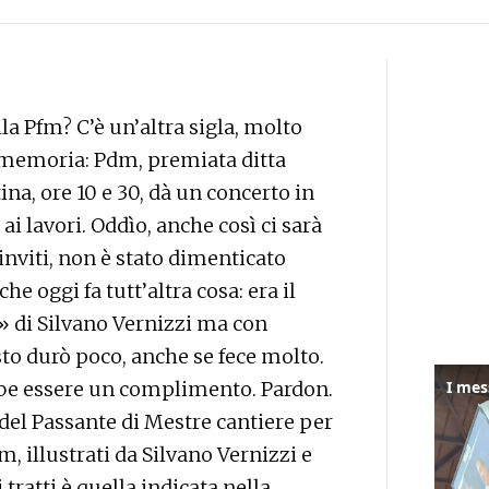
la Pfm? C’è un’altra sigla, molto
 memoria: Pdm, premiata ditta
a, ore 10 e 30, dà un concerto in
i lavori. Oddìo, anche così ci sarà
 inviti, non è stato dimenticato
 oggi fa tutt’altra cosa: era il
 di Silvano Vernizzi ma con
o durò poco, anche se fece molto.
bbe essere un complimento. Pardon.
 del Passante di Mestre cantiere per
m, illustrati da Silvano Vernizzi e
ratti è quella indicata nella