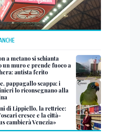
 ANCHE
n a metano si schianta
o un muro e prende fuoco a
era: autista ferito
e, pappagallo scappa: i
inieri lo riconsegnano alla
ina
ni di Lippiello, la rettrice:
oscari cresce e la città-
s cambierà Venezia»