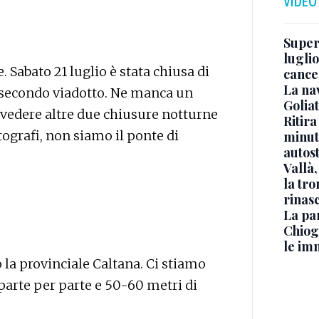
VIDEO
Superj
luglio
. Sabato 21 luglio è stata chiusa di
cance
La na
l secondo viadotto. Ne manca un
Golia
evedere altre due chiusure notturne
Ritira
tografi, non siamo il ponte di
minuti
autos
Vallà
la tro
rinasc
La pa
Chiog
le im
o la provinciale Caltana. Ci stiamo
parte per parte e 50-60 metri di