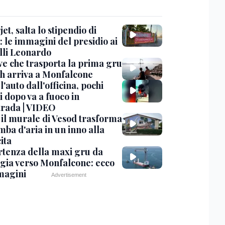
et, salta lo stipendio di
: le immagini del presidio ai
lli Leonardo
ve che trasporta la prima gru
th arriva a Monfalcone
 l'auto dall'officina, pochi
 dopo va a fuoco in
trada | VIDEO
, il murale di Vesod trasforma
mba d'aria in un inno alla
ita
rtenza della maxi gru da
gia verso Monfalcone: ecco
magini