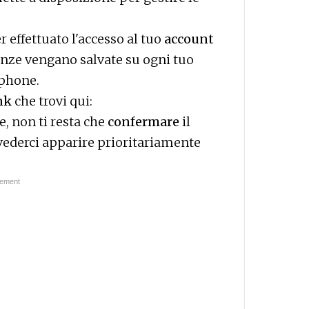
r effettuato l'accesso al tuo
account
enze vengano salvate su ogni tuo
tphone.
ink
che
trovi qui
:
e, non ti resta che
confermare
il
 vederci apparire prioritariamente