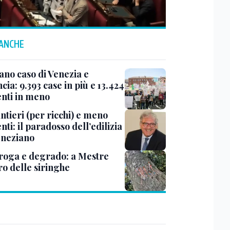
 ANCHE
ano caso di Venezia e
cia: 9.393 case in più e 13.424
enti in meno
ntieri (per ricchi) e meno
nti: il paradosso dell’edilizia
eneziano
roga e degrado: a Mestre
ro delle siringhe