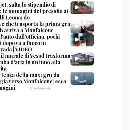
et, salta lo stipendio di
: le immagini del presidio ai
lli Leonardo
ve che trasporta la prima gru
th arriva a Monfalcone
 l'auto dall'officina, pochi
 dopo va a fuoco in
trada | VIDEO
, il murale di Vesod trasforma
mba d'aria in un inno alla
ita
rtenza della maxi gru da
gia verso Monfalcone: ecco
magini