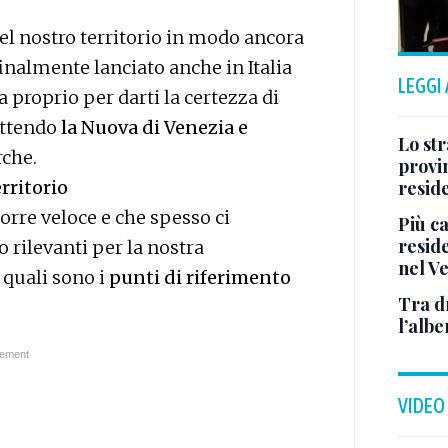
el nostro territorio in modo ancora
nalmente lanciato anche in Italia
LEGGI
 proprio per darti la certezza di
mettendo
la Nuova di Venezia e
Lo str
rche.
provin
erritorio
resid
rre veloce e che spesso ci
Più ca
reside
rilevanti per la nostra
nel V
 quali sono i
punti di riferimento
Tra d
l’albe
VIDEO