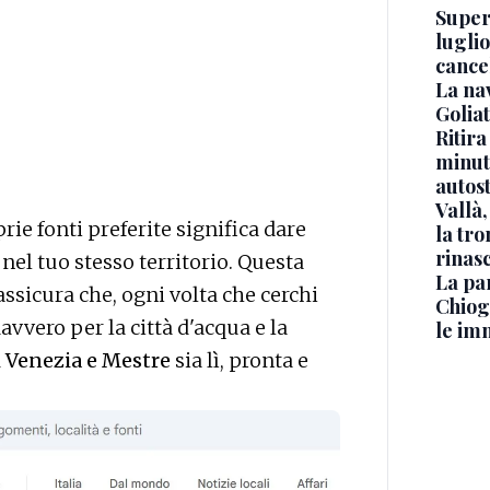
Superj
luglio
cance
La na
Golia
Ritira
minuti
autos
Vallà
rie fonti preferite significa dare
la tro
rinasc
 nel tuo stesso territorio. Questa
La pa
 assicura che, ogni volta che cerchi
Chiog
vvero per la città d'acqua e la
le im
i Venezia e Mestre
sia lì, pronta e