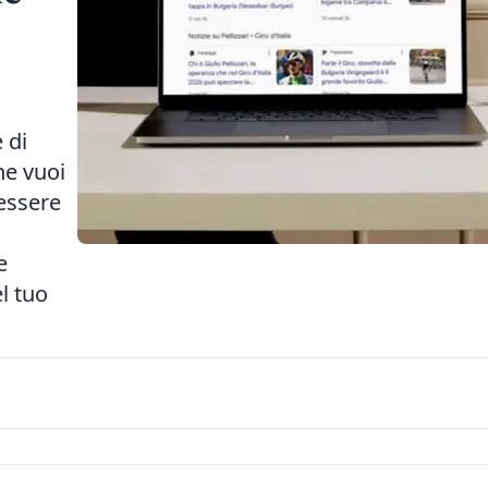
a
 di
che vuoi
 essere
e
l tuo