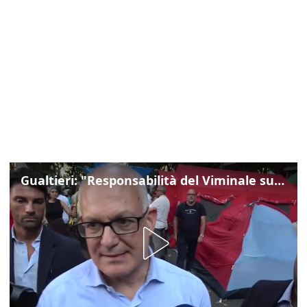
Gualtieri: "Responsabilità del Viminale su Spin Time? La posizione dei partiti è nota"