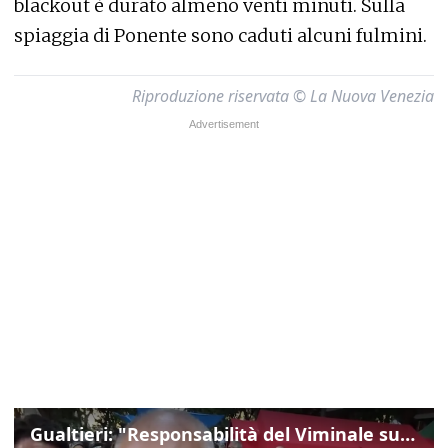
blackout è durato almeno venti minuti. Sulla
spiaggia di Ponente sono caduti alcuni fulmini.
Riproduzione riservata © La Nuova Venezia
Gualtieri: "Responsabilità del Viminale su Spin Time? La posizione dei partiti è nota"