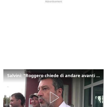
Salvini: "Roggero chiede di andare avanti su norma anti-risarcimenti"