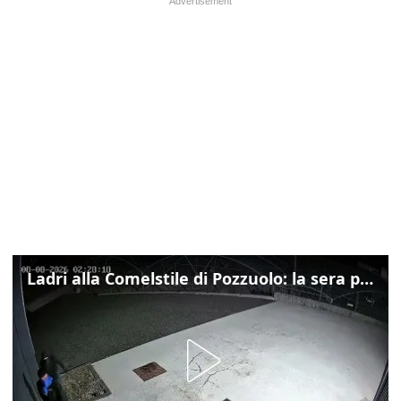
Ladri alla Comelstile di Pozzuolo: la sera prima il tentato furto a Buja, ecco le immagini