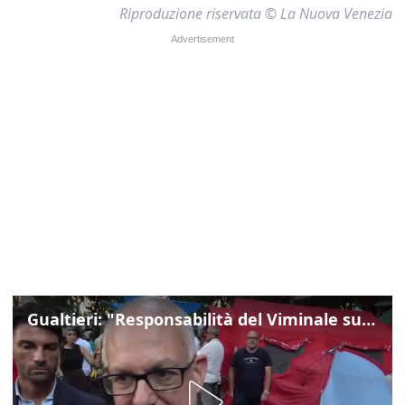
Riproduzione riservata © La Nuova Venezia
Gualtieri: "Responsabilità del Viminale su Spin Time? La posizione dei partiti è nota"