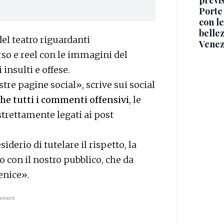
previ
Porte
con le
belle
 del teatro riguardanti
Venez
rso e reel con le immagini del
nsulti e offese.
tre pagine social», scrive sui social
he tutti i commenti offensivi
, le
strettamente legati ai post
iderio di tutelare il rispetto, la
go con il nostro pubblico, che da
enice».