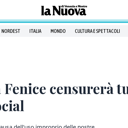
NORDEST
ITALIA
MONDO
CULTURA E SPETTACOLI
a Fenice censurerà t
ocial
 causa dell'uso improprio delle nostre