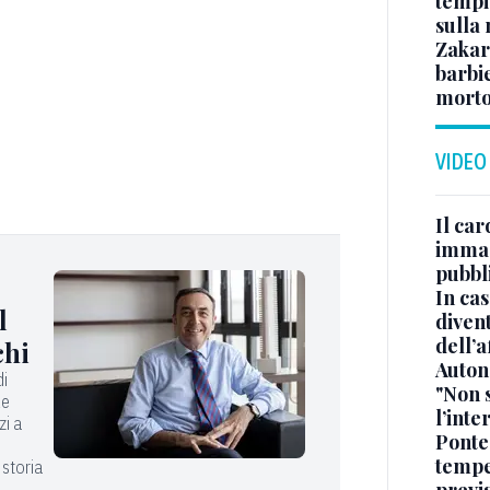
tempi:
sulla
Zakari
barbie
morto
VIDEO
Il car
immag
pubbl
In cas
l
divent
dell’a
chi
Auton
di
"Non 
le
l’inte
zi a
Ponte
tempe
 storia