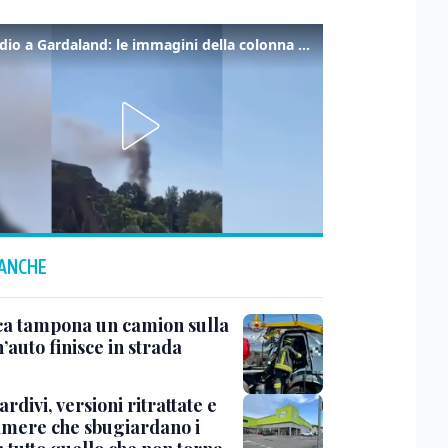
Incendio a Gardaland: le immagini della colonna di fumo
 ANCHE
ca tampona un camion sulla
’auto finisce in strada
tardivi, versioni ritrattate e
amere che sbugiardano i