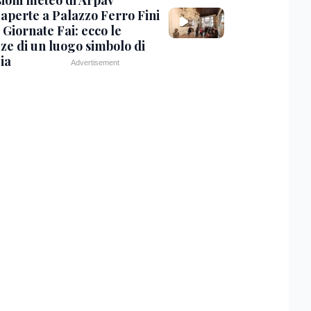
sioni meteo di Arpav
 aperte a Palazzo Ferro Fini
 Giornate Fai: ecco le
zze di un luogo simbolo di
ia