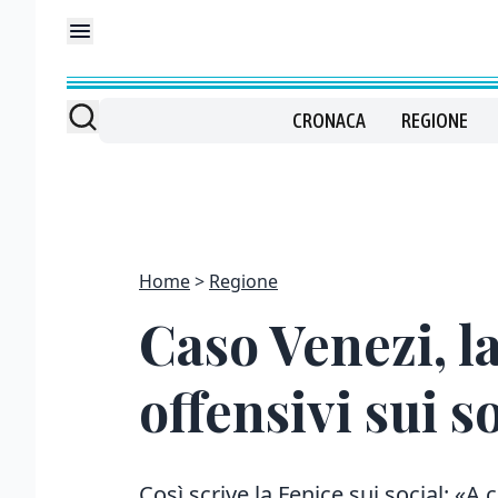
CRONACA
REGIONE
Home
Regione
Caso Venezi, l
offensivi sui s
Così scrive la Fenice sui social: «A