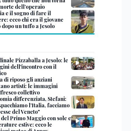
 tutto quello che non torna
 morte dell’operaio
a e il sogno di fare il
re: ecco chi era il giovane
 dopo un tuffo a Jesolo
dinale Pizzaballa a Jesolo: le
ini dell'incontro con il
ico
a di riposo gli anziani
ano artisti: le immagini
ffresco collettivo
omia differenziata, Stefani:
spacchiamo l’Italia, facciamo
resse del Veneto"
 del Primo Maggio con sole e
rature estive: ecco le