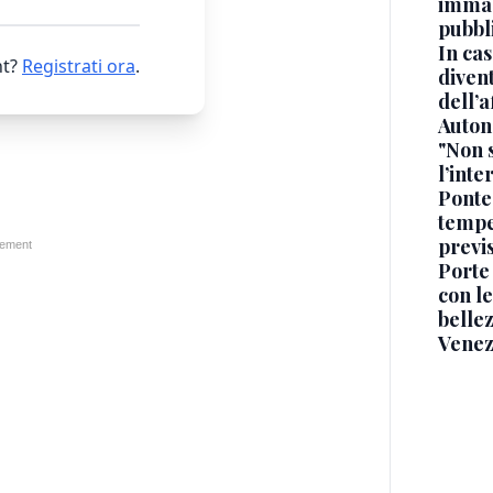
immag
pubbl
In cas
t?
Registrati ora
.
divent
dell’a
Auton
"Non 
l’inte
Ponte
tempe
previ
Porte
con le
belle
Venez