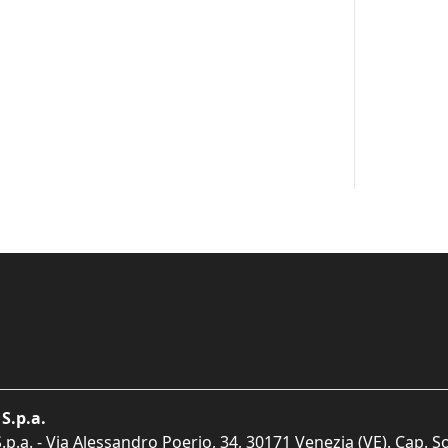
S.p.a.
p.a. - Via Alessandro Poerio, 34, 30171 Venezia (VE). Cap. So