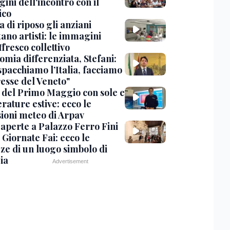
ini dell'incontro con il
ico
a di riposo gli anziani
ano artisti: le immagini
ffresco collettivo
omia differenziata, Stefani:
spacchiamo l’Italia, facciamo
resse del Veneto"
 del Primo Maggio con sole e
rature estive: ecco le
sioni meteo di Arpav
 aperte a Palazzo Ferro Fini
 Giornate Fai: ecco le
zze di un luogo simbolo di
ia