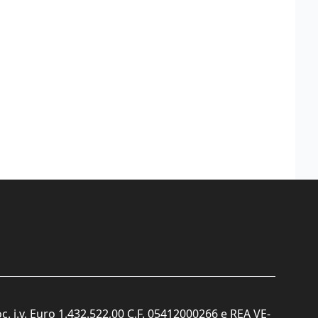
c. i.v. Euro 1.432.522,00 C.F. 05412000266 e REA VE-