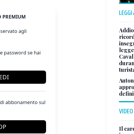
LEGGI
 PREMIUM
Addio 
servato agli
ricor
inseg
legge
e password se hai
Caval
duran
turist
EDI
Auton
appro
defini
te di abbonamento sul
VIDEO
OP
Il car