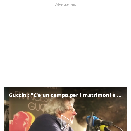
Guccini: "C'è un tempo per i matrimoni e un tempo per i funerali"