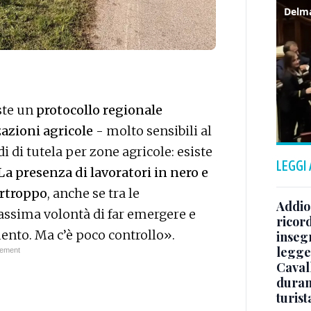
ste un
protocollo regionale
zazioni agricole
- molto sensibili al
 di tutela per zone agricole: esiste
LEGGI
La presenza di lavoratori in nero e
urtroppo
, anche se tra le
Addio 
massima volontà di far emergere e
ricor
ento. Ma c’è poco controllo».
inseg
legge
Caval
duran
turist