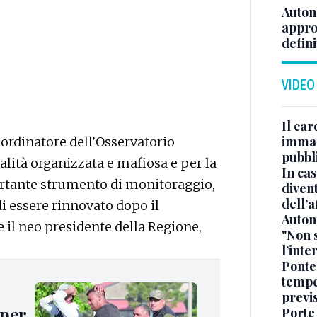
Auton
appro
defini
VIDEO
Il car
immag
oordinatore dell’Osservatorio
pubbl
alità organizzata e mafiosa e per la
In cas
rtante strumento di monitoraggio,
divent
dell’a
i essere rinnovato dopo il
Auton
 il neo presidente della Regione,
"Non 
l’inte
Ponte
tempe
previ
per
Porte