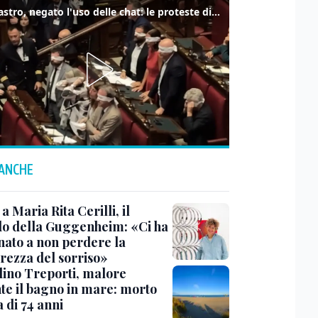
Delmastro, negato l'uso delle chat: le proteste di Avs e M5s
 ANCHE
a Maria Rita Cerilli, il
do della Guggenheim: «Ci ha
nato a non perdere la
rezza del sorriso»
lino Treporti, malore
te il bagno in mare: morto
a di 74 anni