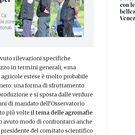
con le
belle
i Ca’
Venez
alle zone
zionali
vuto rilevazioni specifiche
ozzo in termini generali, «ma
 agricole estese è molto probabile
n nero: una forma di sfruttamento
produzione e si sposta dalle verdure
 anni di mandato dell’Osservatorio
to più volte
il tema delle agromafie
o avuto modo di confrontarci anche
, presidente del comitato scientifico