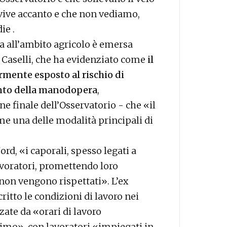
vive accanto e che non vediamo,
ie .
ta all’ambito agricolo è emersa
i Caselli, che ha evidenziato come
il
armente esposto al rischio di
ento della manodopera
,
ne finale dell’Osservatorio - che «il
 una delle modalità principali di
ord, «i caporali, spesso legati a
voratori, promettendo loro
non vengono rispettati». L’ex
ritto le condizioni di lavoro nei
ate da «orari di lavoro
nimo», con lavoratori «impiegati in