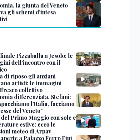
omia, la giunta del Veneto
va gli schemi d'intesa
tivi
dinale Pizzaballa a Jesolo: le
ini dell'incontro con il
ico
a di riposo gli anziani
ano artisti: le immagini
ffresco collettivo
omia differenziata, Stefani:
spacchiamo l’Italia, facciamo
resse del Veneto"
 del Primo Maggio con sole e
rature estive: ecco le
sioni meteo di Arpav
 aperte a Palazzo Ferro Fini