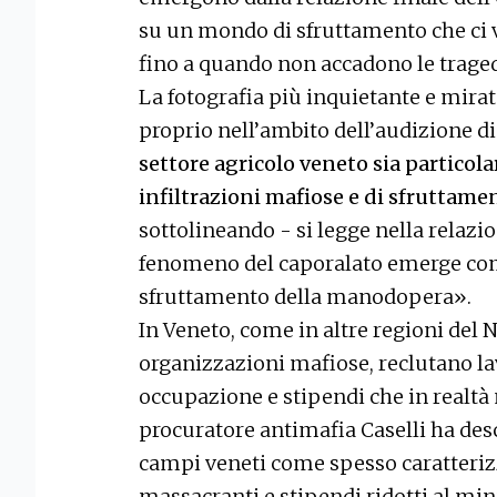
su un mondo di sfruttamento che ci 
fino a quando non accadono le traged
La fotografia più inquietante e mira
proprio nell’ambito dell’audizione d
settore agricolo veneto sia particol
infiltrazioni mafiose e di sfruttam
sottolineando - si legge nella relazio
fenomeno del caporalato emerge come
sfruttamento della manodopera».
In Veneto, come in altre regioni del N
organizzazioni mafiose, reclutano la
occupazione e stipendi che in realtà 
procuratore antimafia Caselli ha desc
campi veneti come spesso caratterizz
massacranti e stipendi ridotti al mi