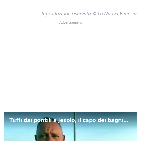
Riproduzione riservata © La Nuova Venezia
Tuffi dai pontili a Jesolo, il capo dei bagnini: "L'impegno di tutti per evitare altre tragedie"