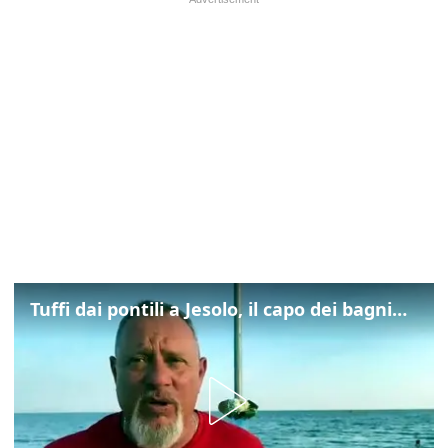
Tuffi dai pontili a Jesolo, il capo dei bagnini: "L'impegno di tutti per evitare altre tragedie"