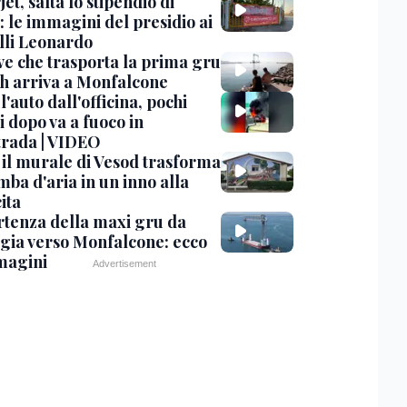
et, salta lo stipendio di
: le immagini del presidio ai
lli Leonardo
ve che trasporta la prima gru
th arriva a Monfalcone
 l'auto dall'officina, pochi
 dopo va a fuoco in
trada | VIDEO
, il murale di Vesod trasforma
mba d'aria in un inno alla
ita
rtenza della maxi gru da
gia verso Monfalcone: ecco
magini