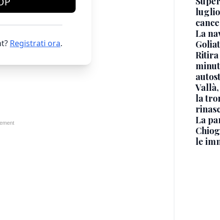
Superj
OP
luglio
cance
La na
t?
Registrati ora
.
Golia
Ritira
minuti
autos
Vallà
la tro
rinasc
La pa
Chiog
le im