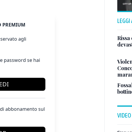
LEGGI
 PREMIUM
Rissa 
servato agli
devas
e password se hai
Violen
Concor
maran
EDI
Fossal
bottin
te di abbonamento sul
VIDEO