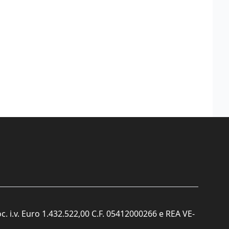
c. i.v. Euro 1.432.522,00 C.F. 05412000266 e REA VE-