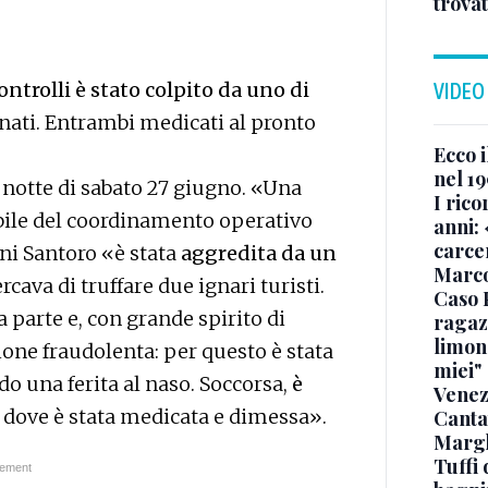
trova
ontrolli è stato colpito da uno di
VIDEO
ati. Entrambi medicati al pronto
Ecco i
nel 19
a notte di sabato 27 giugno. «Una
I rico
bile del coordinamento operativo
anni: 
carce
ni Santoro «è stata
aggredita da un
Marc
rcava di truffare due ignari turisti.
Caso 
ra parte e, con grande spirito di
ragaz
limona
ione fraudolenta: per questo è stata
miei"
ndo una ferita al naso. Soccorsa,
è
Venez
, dove è stata medicata e dimessa».
Canta
Margh
Tuffi 