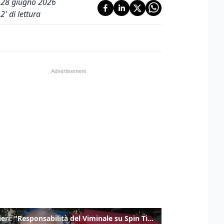
28 giugno 2026
2
' di lettura
Gualtieri: "Responsabilità del Viminale su Spin Time? La posizione dei partiti è nota"