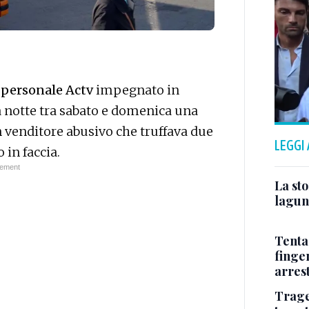
l personale Actv
impegnato in
a notte tra sabato e domenica una
 venditore abusivo che truffava due
LEGGI
 in faccia.
La sto
lagun
Tenta
finge
arres
Trage