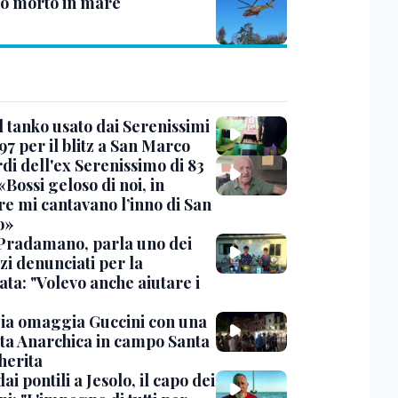
to morto in mare
l tanko usato dai Serenissimi
97 per il blitz a San Marco
rdi dell'ex Serenissimo di 83
«Bossi geloso di noi, in
re mi cantavano l’inno di San
o»
Pradamano, parla uno dei
zi denunciati per la
ta: "Volevo anche aiutare i
ia omaggia Guccini con una
ta Anarchica in campo Santa
erita
dai pontili a Jesolo, il capo dei