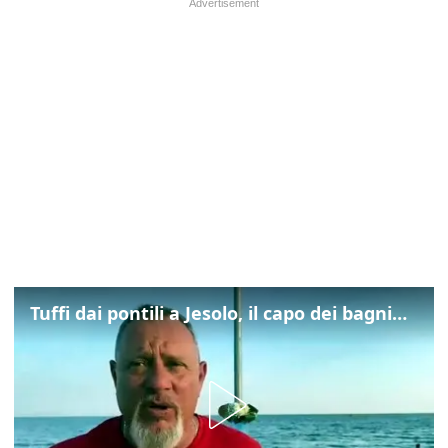
Tuffi dai pontili a Jesolo, il capo dei bagnini: "L'impegno di tutti per evitare altre tragedie"