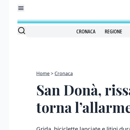
CRONACA
REGIONE
Home
Cronaca
San Donà, riss
torna l’allarm
Grida, biciclette lanciate e litigi du