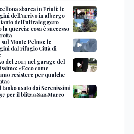
cellona sbarca in Friuli: le
ini dell'arrivo in albergo
hianto dell’ultraleggero
 la quercia: cosa è successo
rotta
 sul Monte Pelmo: le
ni dal rifugio Città di
e
nko del 2014 nel garage del
issimo: «Ecco come
amo resistere per qualche
ata»
l tanko usato dai Serenissimi
97 per il blitz a San Marco