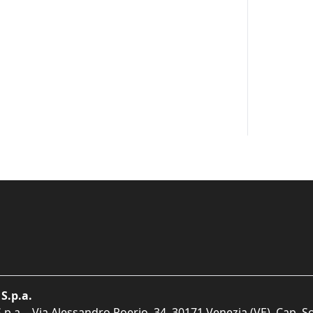
S.p.a.
p.a. - Via Alessandro Poerio, 34, 30171 Venezia (VE). Cap. So