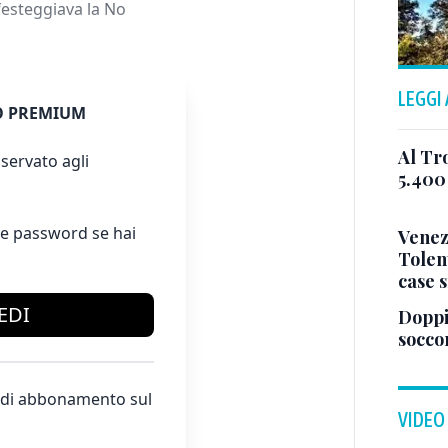
festeggiava la No
LEGGI
 PREMIUM
Al Tr
servato agli
5.400 
e password se hai
Venezi
Tolen
case s
EDI
Doppi
socco
te di abbonamento sul
VIDEO