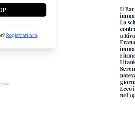
Il Bar
OP
immag
Lo sc
contro
t?
Registrati ora
.
a Riva
Frana
immagi
Fium
Il ta
Seren
potev
giorn
Ecco i
nel 19