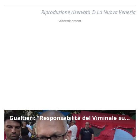
Riproduzione riservata © La Nuova Venezia
Gualtieri: "Responsabilità del Viminale su Spin Time? La posizione dei partiti è nota"