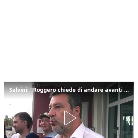
Salvini: "Roggero chiede di andare avanti su norma anti-risarcimenti"