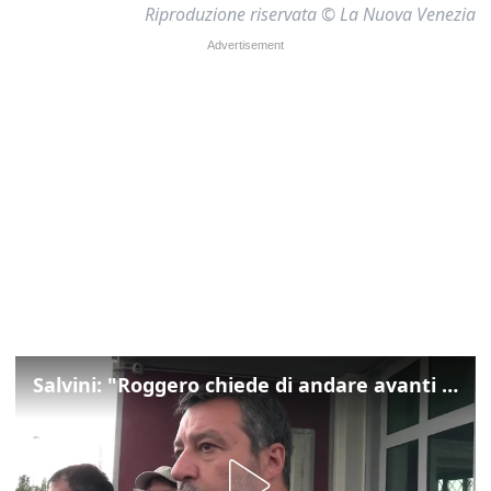
Riproduzione riservata © La Nuova Venezia
Salvini: "Roggero chiede di andare avanti su norma anti-risarcimenti"