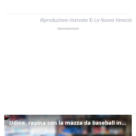
Riproduzione riservata © La Nuova Venezia
Udine, rapina con la mazza da baseball in tabaccheria: arrestato