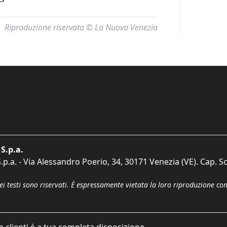
Riproduzione riservata © La Nuova Venezia
S.p.a.
p.a. - Via Alessandro Poerio, 34, 30171 Venezia (VE). Cap. So
dei testi sono riservati. È espressamente vietata la loro riproduzione co
o clienti è a tua completa disposizione.