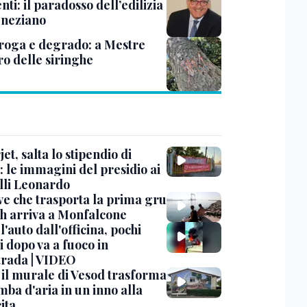
nti: il paradosso dell’edilizia
eneziano
roga e degrado: a Mestre
ro delle siringhe
et, salta lo stipendio di
: le immagini del presidio ai
lli Leonardo
ve che trasporta la prima gru
th arriva a Monfalcone
 l'auto dall'officina, pochi
 dopo va a fuoco in
trada | VIDEO
, il murale di Vesod trasforma
mba d'aria in un inno alla
ita