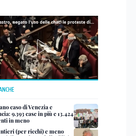
Delmastro, negato l'uso delle chat: le proteste di Avs e M5s
 ANCHE
ano caso di Venezia e
cia: 9.393 case in più e 13.424
enti in meno
ntieri (per ricchi) e meno