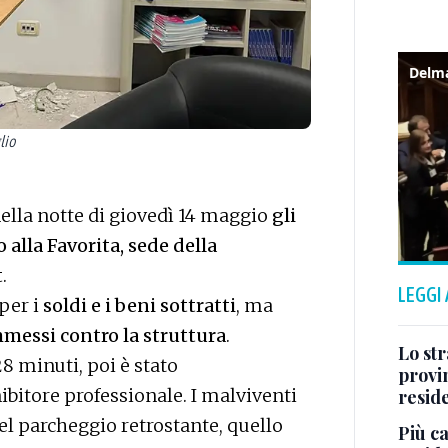
lio
nella notte di giovedì 14 maggio
gli
 alla Favorita, sede della
t
.
LEGGI
 per i
soldi e i beni sottratti
, ma
mmessi contro la struttura
.
Lo str
8 minuti, poi è stato
provin
ibitore professionale. I malviventi
resid
el parcheggio retrostante, quello
Più ca