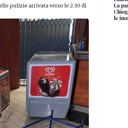
La pa
lle pulizie arrivata verso le 2.30 di
Chiog
le im