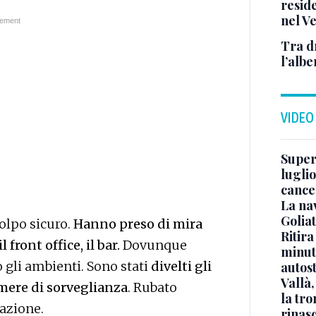
reside
nel V
Tra d
l’albe
VIDEO
Superj
luglio
cance
La na
Golia
olpo sicuro.
Hanno preso di mira
Ritira
l front office, il bar.
Dovunque
minuti
gli ambienti. Sono stati
divelti gli
autos
Vallà
amere di sorveglianza
. Rubato
la tro
cazione.
rinasc