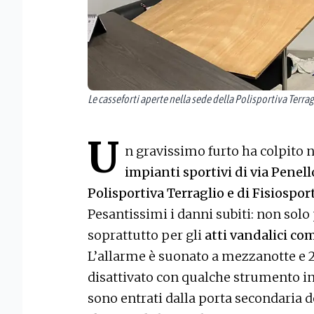
Le casseforti aperte nella sede della Polisportiva Terrag
U
n gravissimo furto ha colpito 
impianti sportivi di via Penello
Polisportiva Terraglio e di Fisiospor
Pesantissimi i danni subiti: non solo
soprattutto per gli
atti vandalici co
L’allarme è suonato a mezzanotte e 2
disattivato con qualche strumento in
sono entrati dalla porta secondaria d