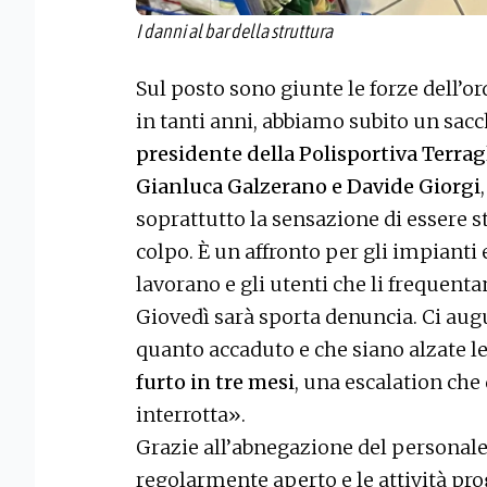
I danni al bar della struttura
Sul posto sono giunte le forze dell’o
in tanti anni, abbiamo subito un sac
presidente della Polisportiva Terragl
Gianluca Galzerano e Davide Giorgi
soprattutto la sensazione di essere st
colpo. È un affronto per gli impianti 
lavorano e gli utenti che li frequentan
Giovedì sarà sporta denuncia. Ci augu
quanto accaduto e che siano alzate l
furto in tre mesi
, una escalation ch
interrotta».
Grazie all’abnegazione del personal
regolarmente aperto e le attività p