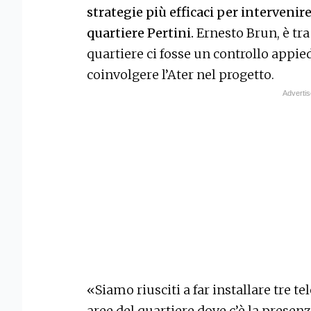
strategie più efficaci per intervenire
quartiere Pertini.
Ernesto Brun, è tr
quartiere ci fosse un controllo appied
coinvolgere l’Ater nel progetto.
«Siamo riusciti a far installare tre t
aree del quartiere dove c’è la presen