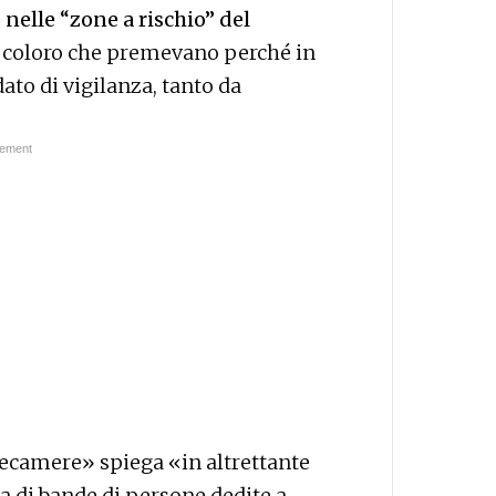
 nelle “zone a rischio” del
a coloro che premevano perché in
ato di vigilanza, tanto da
elecamere» spiega «in altrettante
za di bande di persone dedite a