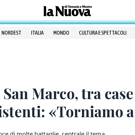
NORDEST
ITALIA
MONDO
CULTURA E SPETTACOLI
e San Marco, tra case
istenti: «Torniamo a
voce di molte battaglie, centrale il tema