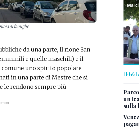
liaia di famiglie
ubbliche da una parte, il rione San
emminili e quelle maschili) e il
in comune uno spirito popolare
LEGGI
onati in una parte di Mestre che si
he le rendono sempre più
Parco
un tea
sulla
Venez
pagar