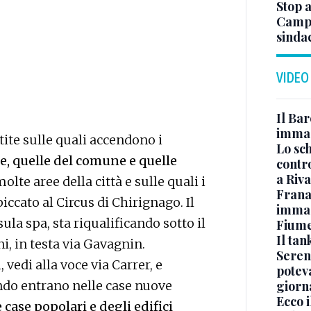
Stop a
Campo
sindac
VIDEO
Il Bar
immag
tite sulle quali accendono i
Lo sc
e, quelle del comune e quelle
contro
a Riva
lte aree della città e sulle quali i
Frana
iccato al Circus di Chirignago. Il
immagi
la spa, sta riqualificando sotto il
Fium
Il ta
ni, in testa via Gavagnin.
Seren
 vedi alla voce via Carrer, e
potev
ando entrano nelle case nuove
giorn
Ecco i
 case popolari e degli edifici