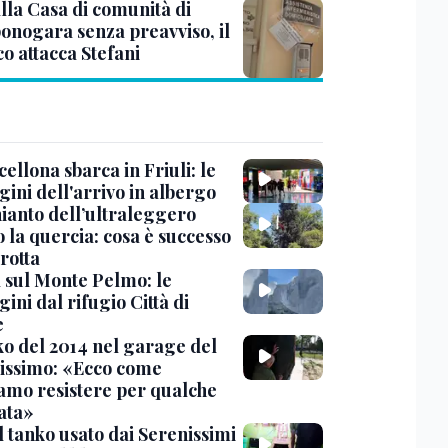
lla Casa di comunità di
nogara senza preavviso, il
o attacca Stefani
cellona sbarca in Friuli: le
ini dell'arrivo in albergo
hianto dell’ultraleggero
 la quercia: cosa è successo
rotta
 sul Monte Pelmo: le
ni dal rifugio Città di
e
nko del 2014 nel garage del
issimo: «Ecco come
amo resistere per qualche
ata»
l tanko usato dai Serenissimi