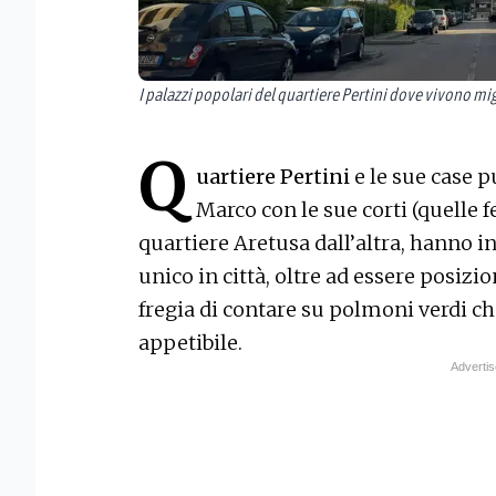
I palazzi popolari del quartiere Pertini dove vivono mig
Q
uartiere Pertini
e le sue case p
Marco con le sue corti (quelle f
quartiere Aretusa dall’altra, hanno 
unico in città, oltre ad essere posizi
fregia di contare su polmoni verdi c
appetibile.