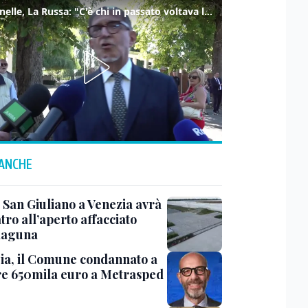
Marcinelle, La Russa: "C'è chi in passato voltava le spalle a Marcinelle"
 ANCHE
 San Giuliano a Venezia avrà
tro all’aperto affacciato
 laguna
ia, il Comune condannato a
e 650mila euro a Metrasped