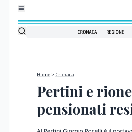
CRONACA
REGIONE
Home
Cronaca
Pertini e rion
pensionati res
Al Pertini Giorgio Rocelli è il porta