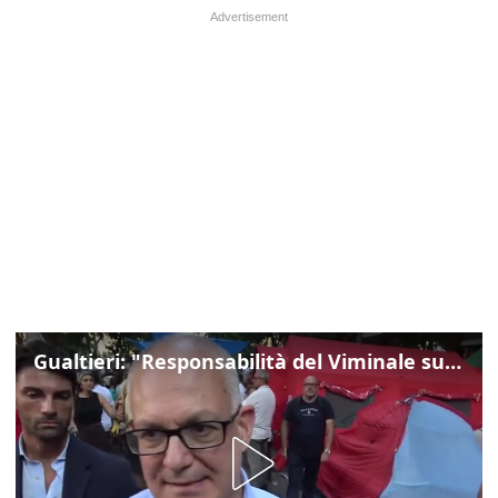
Gualtieri: "Responsabilità del Viminale su Spin Time? La posizione dei partiti è nota"