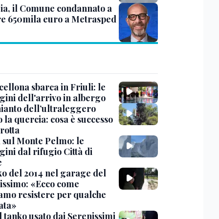
ia, il Comune condannato a
e 650mila euro a Metrasped
cellona sbarca in Friuli: le
ini dell'arrivo in albergo
hianto dell’ultraleggero
 la quercia: cosa è successo
rotta
 sul Monte Pelmo: le
ni dal rifugio Città di
e
nko del 2014 nel garage del
issimo: «Ecco come
amo resistere per qualche
ata»
l tanko usato dai Serenissimi