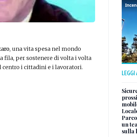
zaro
, una vita spesa nel mondo
 fila, per sostenere di volta i volta
entro i cittadini e i lavoratori.
LEGGI
Sicure
pross
mobile
Local
Parco
un tea
sulla