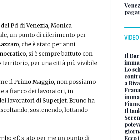
Venez
pagar
 del Pd di Venezia
,
Monica
ale, un punto di riferimento per
VIDEO
Lazzaro
, che è stato per anni
mocratico
, si è sempre battuto con
Il Bar
immag
erritorio, per una città più vivibile
Lo sc
contro
ome il
Primo Maggio
, non possiamo
a Riva
Frana
 a fianco dei lavoratori, in
immagi
dei lavoratori di
Superjet
. Bruno ha
Fium
ascoltando, sostenendo, lottando
Il ta
Seren
potev
giorn
ambo «È stato per me un punto di
Ecco i