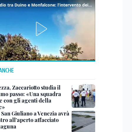
Incendio tra Duino e Monfalcone: l’intervento dei vigili del fuoco
 ANCHE
zza, Zaccariotto studia il
imo passo: «Una squadra
 con gli agenti della
e»
 San Giuliano a Venezia avrà
tro all’aperto affacciato
 laguna