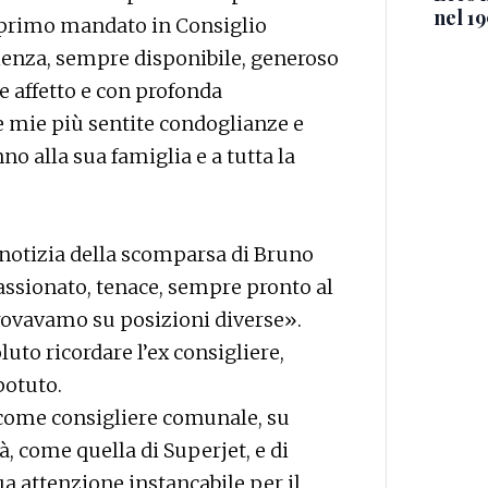
nel 19
 primo mandato in Consiglio
enza, sempre disponibile, generoso
e affetto e con profonda
e mie più sentite condoglianze e
no alla sua famiglia e a tutta la
 notizia della scomparsa di Bruno
ssionato, tenace, sempre pronto al
rovavamo su posizioni diverse».
oluto ricordare l’ex consigliere,
potuto.
 come consigliere comunale, su
à, come quella di Superjet, e di
a attenzione instancabile per il