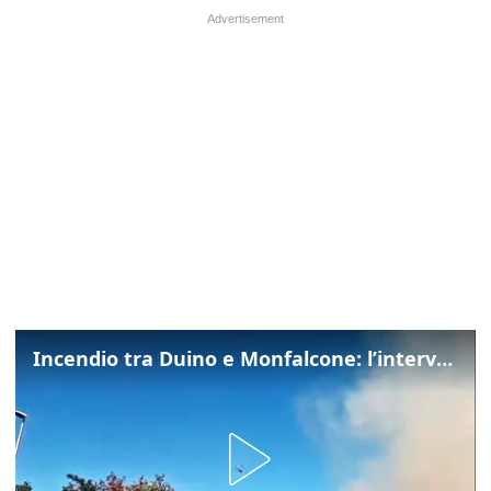
Incendio tra Duino e Monfalcone: l’intervento dei vigili del fuoco