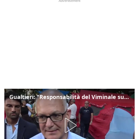
Gualtieri: "Responsabilità del Viminale su Spin Time? La posizione dei partiti è nota"