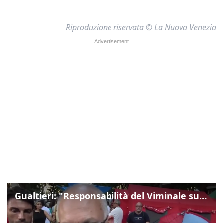
Riproduzione riservata © La Nuova Venezia
Gualtieri: "Responsabilità del Viminale su Spin Time? La posizione dei partiti è nota"