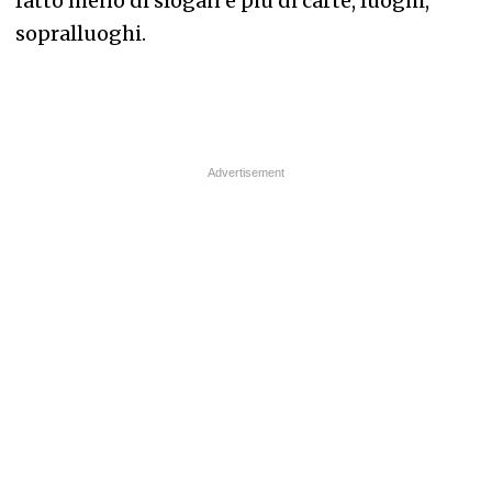
fatto meno di slogan e più di carte, luoghi,
sopralluoghi.