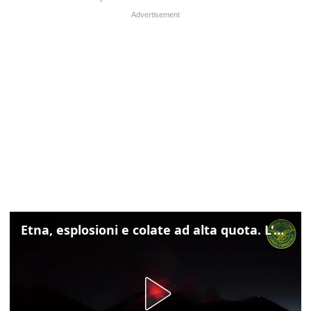
Etna, esplosioni e colate ad alta quota. L'aeroporto di Catania verso la normalità