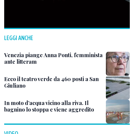
LEGGI ANCHE
Venezia piange Anna Ponti, femminista
ante litteram
Ecco il teatro verde da 460 posti a San
Giuliano
In moto d’acqua vicino alla riva. Il
bagnino lo stoppa e viene aggredito
VIDEO