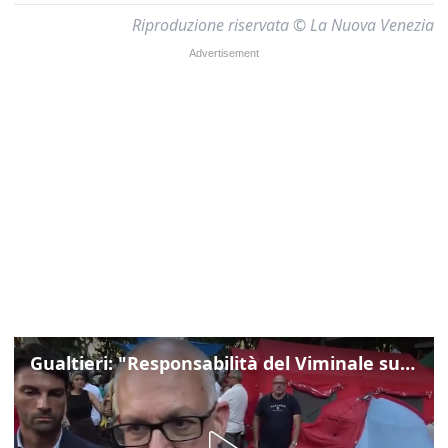
Riproduzione riservata © La Nuova Venezia
Gualtieri: "Responsabilità del Viminale su Spin Time? La posizione dei partiti è nota"