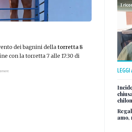
rvento dei bagnini della
torretta 8
ne con la torretta 7 alle 17:30 di
LEGGI
Incide
chiusa
chilo
Regala
amo, 