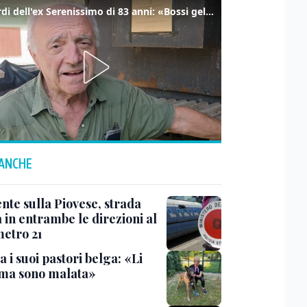
I ricordi dell'ex Serenissimo di 83 anni: «Bossi geloso di noi, in carcere mi cantavano l’inno di San Marco»
 ANCHE
nte sulla Piovese, strada
 in entrambe le direzioni al
metro 21
 i suoi pastori belga: «Li
ma sono malata»