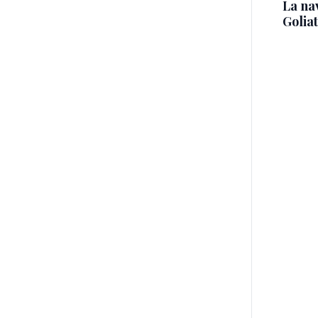
La na
Golia