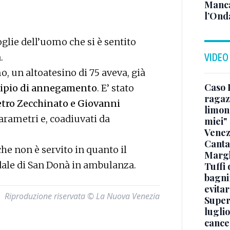
Manca
l’Ond
oglie dell’uomo che si è sentito
.
VIDEO
o, un altoatesino di 75 aveva, già
Caso 
cipio di annegamento
. E’ stato
ragaz
tro Zecchinato e Giovanni
limona
arametri e, coadiuvati da
miei"
Venez
Canta
che non è servito in quanto il
Margh
edale di San Donà in ambulanza.
Tuffi 
bagnin
evitar
Riproduzione riservata © La Nuova Venezia
Superj
luglio
cance