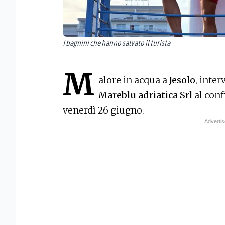
I bagnini che hanno salvato il turista
M
alore in acqua a
Jesolo
, inte
Mareblu adriatica Srl
al confi
venerdì 26 giugno.