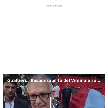
Gualtieri: "Responsabilità del Viminale su Spin Time? La posizione dei partiti è nota"