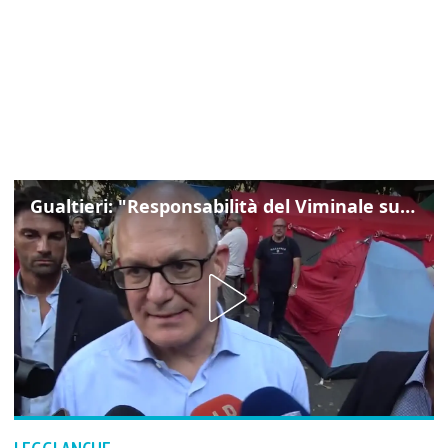
Gualtieri: "Responsabilità del Viminale su Spin Time? La posizione dei partiti è nota"