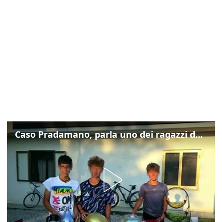
Caso Pradamano, parla uno dei ragazzi denunciati per la limonata: "Volevo anche aiutare i miei"