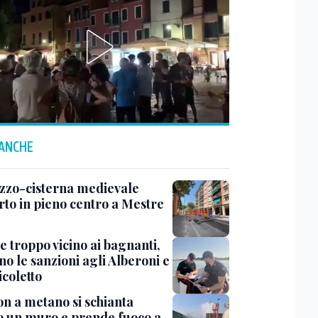
 ANCHE
zzo-cisterna medievale
rto in pieno centro a Mestre
e troppo vicino ai bagnanti,
no le sanzioni agli Alberoni e
icoletto
n a metano si schianta
o un muro e prende fuoco a