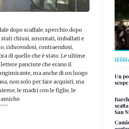
fale dopo scaffale, specchio dopo
stati chiusi, smontati, imballati e
so, riducendosi, contraendosi,
a di quello che è stato. Le ultime
LEGGI
lettere panciute che erano il
lungimirante, ma anche di un luogo
Un po
asa, non solo per fare acquisti, ma
scope
ieme, le madri con le figlie, le
e amiche.
Barch
scatta
San N
Camio
contr