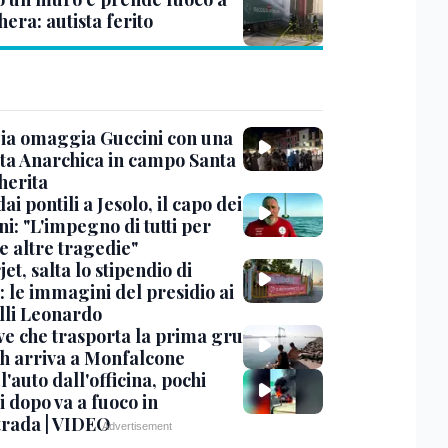
era: autista ferito
ia omaggia Guccini con una
ta Anarchica in campo Santa
erita
dai pontili a Jesolo, il capo dei
i: "L'impegno di tutti per
e altre tragedie"
et, salta lo stipendio di
: le immagini del presidio ai
lli Leonardo
ve che trasporta la prima gru
th arriva a Monfalcone
 l'auto dall'officina, pochi
 dopo va a fuoco in
trada | VIDEO