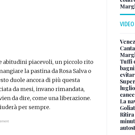
Margh
VIDEO
Venez
Canta
Margh
Tuffi 
 abitudini piacevoli, un piccolo rito
bagnin
mangiare la pastina da Rosa Salva o
evitar
esto duole ancora di più questa
Superj
luglio
ciata da mesi, invano rimandata,
cance
 vien da dire, come una liberazione.
La na
hiuderà per sempre.
Golia
Ritira
minuti
autos