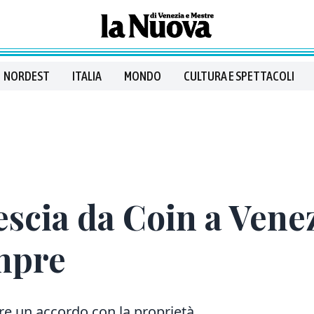
NORDEST
ITALIA
MONDO
CULTURA E SPETTACOLI
escia da Coin a Ven
mpre
are un accordo con la proprietà