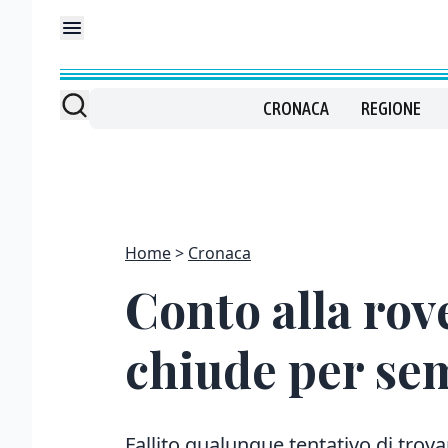
CRONACA
REGIONE
Home
Cronaca
Conto alla rov
chiude per se
Fallito qualunque tentativo di trov