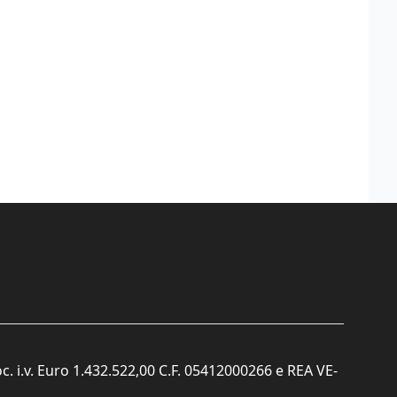
c. i.v. Euro 1.432.522,00 C.F. 05412000266 e REA VE-