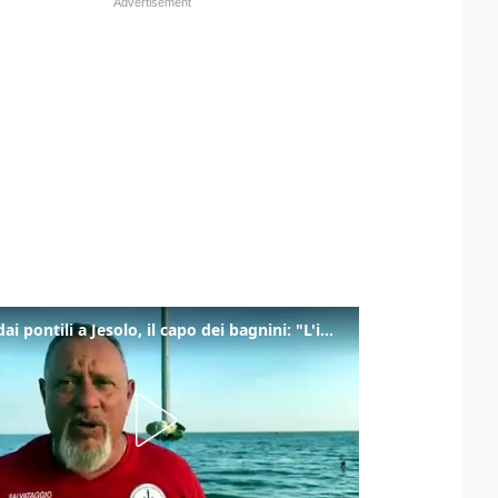
Tuffi dai pontili a Jesolo, il capo dei bagnini: "L'impegno di tutti per evitare altre tragedie"