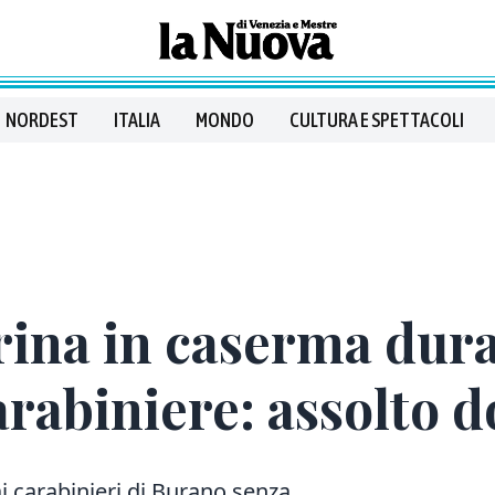
NORDEST
ITALIA
MONDO
CULTURA E SPETTACOLI
ina in caserma duran
rabiniere: assolto d
i carabinieri di Burano senza