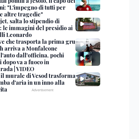
dai pontili a Jesolo, il capo dei
i: "L'impegno di tutti per
e altre tragedie"
et, salta lo stipendio di
: le immagini del presidio ai
lli Leonardo
ve che trasporta la prima gru
th arriva a Monfalcone
 l'auto dall'officina, pochi
 dopo va a fuoco in
trada | VIDEO
, il murale di Vesod trasforma
mba d'aria in un inno alla
ita