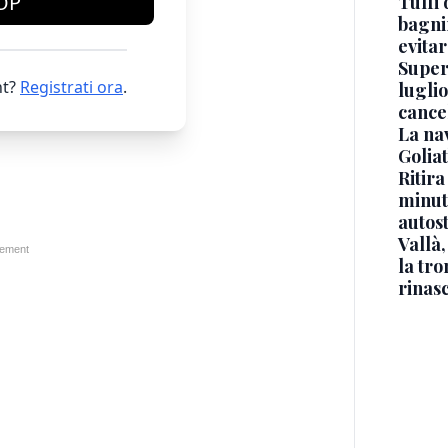
OP
Tuffi 
bagnin
evitar
Superj
t?
Registrati ora
.
luglio
cance
La na
Golia
Ritira
minuti
autos
Vallà
la tro
rinasc