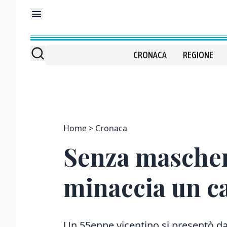
CRONACA
REGIONE
Home
Cronaca
Senza mascher
minaccia un ca
Un 55enne vicentino si presentò da