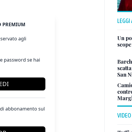
LEGGI
 PREMIUM
Un po
servato agli
scope
e password se hai
Barch
scatta
San N
EDI
Camio
contr
Margh
te di abbonamento sul
VIDEO